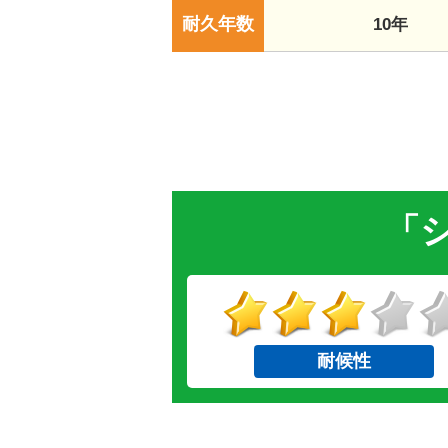
耐久年数
10年
「シ
耐候性