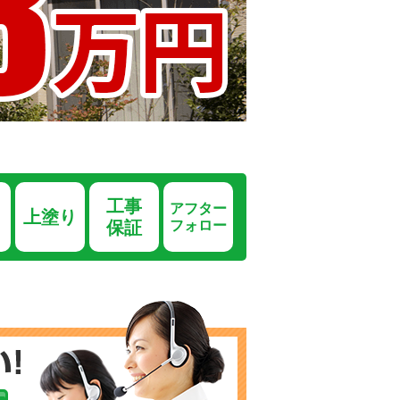
工事
アフター
り
上塗り
保証
フォロー