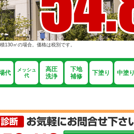
積130㎡の場合。価格は税別です。
高圧
下地
メッシュ
場代
下塗り
中塗
代
洗浄
補修