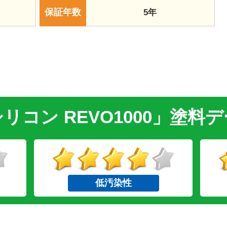
保証年数
5年
リコン REVO1000」塗料
低汚染性