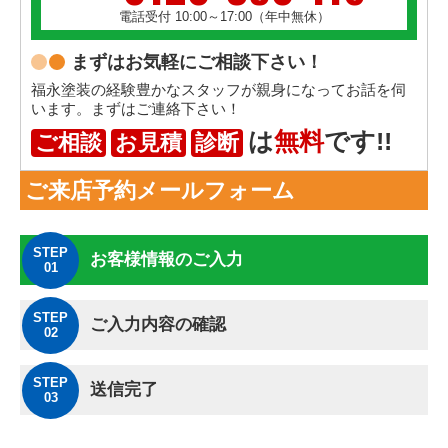
電話受付 10:00～17:00（年中無休）
まずはお気軽にご相談下さい！
福永塗装の経験豊かなスタッフが親身になってお話を伺
います。まずはご連絡下さい！
は
無料
です!!
ご相談
お見積
診断
ご来店予約メールフォーム
STEP
お客様情報のご入力
01
STEP
ご入力内容の確認
02
STEP
送信完了
03